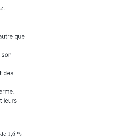
e.
 autre que
s son
t des
terme.
 leurs
 de 1,6 %