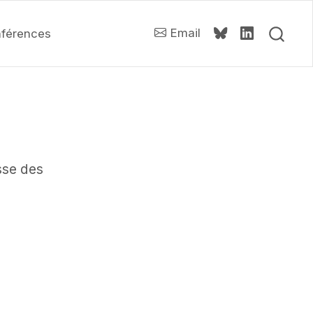
Email
férences
sse des