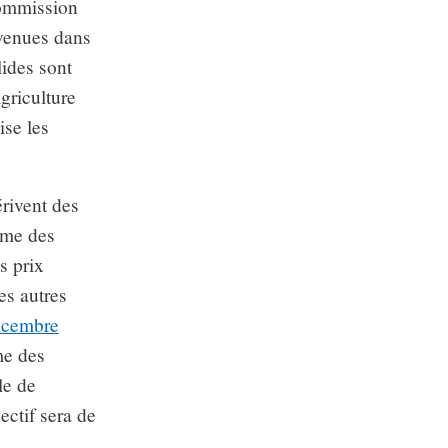
Commission
nvenues dans
ides sont
griculture
ise les
érivent des
erme des
s prix
es autres
décembre
me des
le de
ctif sera de