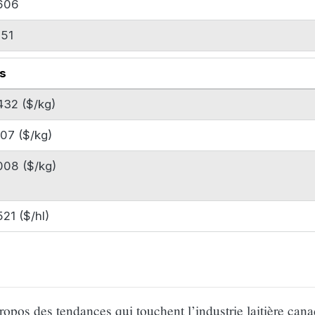
606
151
is
432 ($/kg)
007 ($/kg)
008 ($/kg)
21 ($/hl)
propos des tendances qui touchent l’industrie laitière can