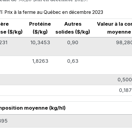
 1: Prix à la ferme au Québec en décembre 2023
ière
Protéine
Autres
Valeur à la c
se ($/kg)
($/kg)
solides ($/kg)
moyenne (
231
10,3453
0,90
98,28
1,8263
0,63
0,50
0,187
position moyenne (kg/hl)
895