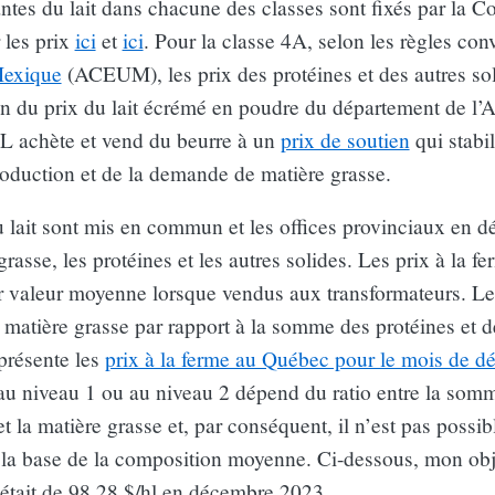
antes du lait dans chacune des classes sont fixés par la 
 les prix
ici
et
ici
. Pour la classe 4A, selon les règles co
Mexique
(ACEUM), les prix des protéines et des autres sol
n du prix du lait écrémé en poudre du département de l’A
L achète et vend du beurre à un
prix de soutien
qui stabil
roduction et de la demande de matière grasse.
u lait sont mis en commun et les offices provinciaux en d
grasse, les protéines et les autres solides. Les prix à la f
r valeur moyenne lorsque vendus aux transformateurs. Le
matière grasse par rapport à la somme des protéines et d
présente les
prix à la ferme au Québec pour le mois de 
t au niveau 1 ou au niveau 2 dépend du ratio entre la som
et la matière grasse et, par conséquent, il n’est pas possib
 la base de la composition moyenne. Ci-dessous, mon obje
 était de 98,28 $/hl en décembre 2023.