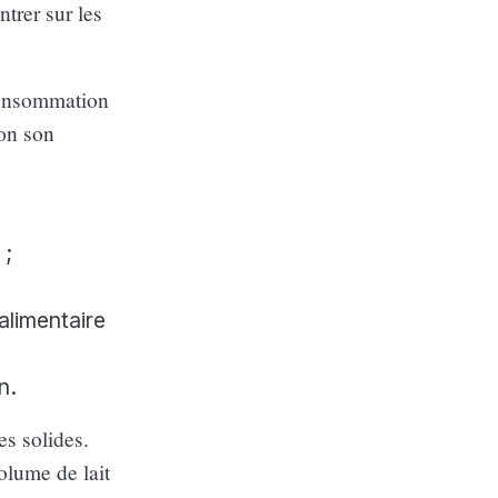
ntrer sur les
 consommation
on son
 ;
 alimentaire
n.
es solides.
olume de lait