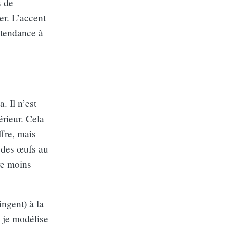
s de
er. L’accent
 tendance à
. Il n’est
érieur. Cela
fre, mais
x des œufs au
re moins
ngent) à la
 je modélise