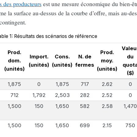
s des producteurs
est une mesure économique du bien-êt
mme la surface au-dessus de la courbe d’offre, mais au-de
contingent.
ble 1: Résultats des scénarios de référence
Valeu
Prod.
Prod.
Import.
Cons.
N. de
du
dom.
moy.
)
(unités)
(unités)
fermes
quot
(unités)
(unités)
($)
1,875
0
1,875
717
2.62
0
712
1,792
2,503
282
2.52
0
1,500
150
1,650
582
2.58
1,47
1,500
150
1,650
699
2.15
750