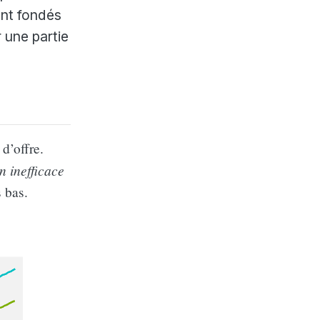
ont fondés
r une partie
d’offre.
n inefficace
s bas.