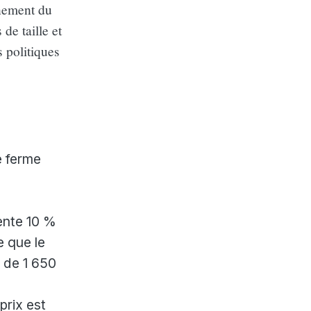
nnement du
de taille et
 politiques
e ferme
ente 10 %
e que le
t de 1 650
prix est