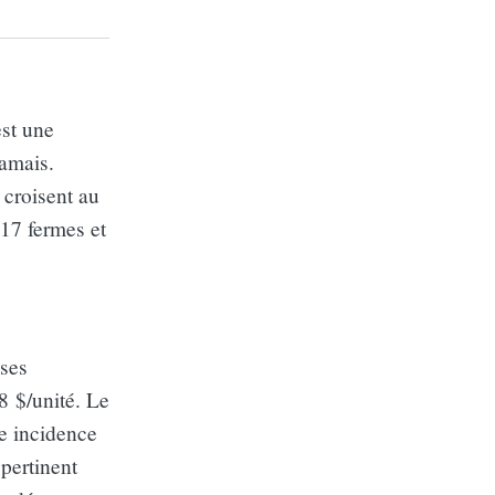
est une
amais.
 croisent au
717 fermes et
ises
8 $/unité. Le
ne incidence
pertinent