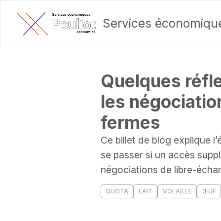
Services économique
Quelques réflex
les négociati
fermes
Ce billet de blog explique 
se passer si un accès supp
négociations de libre-écha
QUOTA
LAIT
VOLAILLE
ŒUF