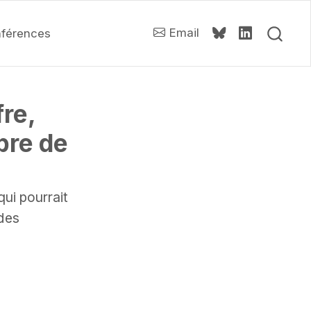
Email
férences
fre,
bre de
ui pourrait
des