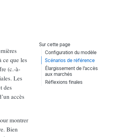
Sur cette page
ernières
Configuration du modèle
à ce que les
Scénarios de référence
re (c.-à-
Élargissement de l’accès
aux marchés
iales. Les
Réflexions finales
t des
 d’un accès
pour montrer
re. Bien