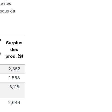
re des
ssous du
r
Surplus
des
a
prod. ($)
2,352
1,558
0
3,118
2,644