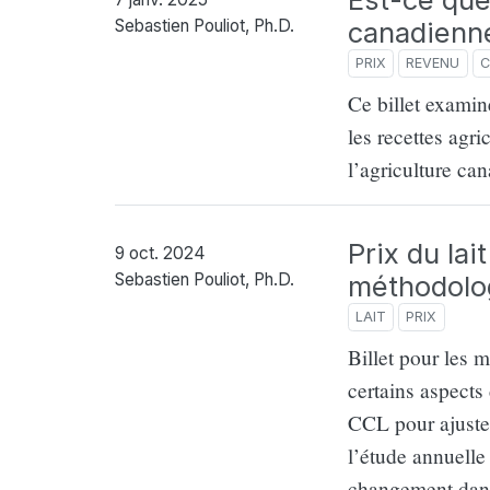
canadienne
Sebastien Pouliot, Ph.D.
PRIX
REVENU
C
Ce billet examine
les recettes agri
l’agriculture ca
Prix du lai
9 oct. 2024
méthodolo
Sebastien Pouliot, Ph.D.
LAIT
PRIX
Billet pour les 
certains aspects
CCL pour ajuster 
l’étude annuelle 
changement dans