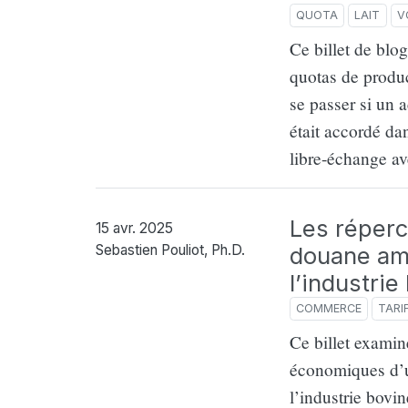
QUOTA
LAIT
V
Ce billet de blo
quotas de produc
se passer si un
était accordé da
libre-échange av
Les réperc
15 avr. 2025
douane am
Sebastien Pouliot, Ph.D.
l’industri
COMMERCE
TARI
Ce billet examin
économiques d’u
l’industrie bovi